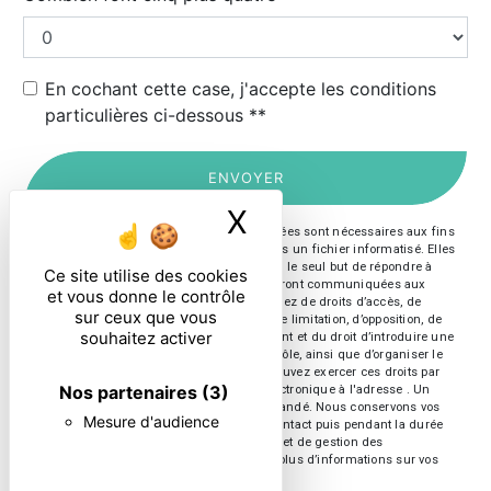
En cochant cette case, j'accepte les conditions
particulières ci-dessous **
ENVOYER
X
Masquer le ban
** Les données personnelles communiquées sont nécessaires aux fins
de vous contacter et sont enregistrées dans un fichier informatisé. Elles
sont destinées à et ses sous-traitants dans le seul but de répondre à
Ce site utilise des cookies
votre message. Les données collectées seront communiquées aux
et vous donne le contrôle
seuls destinataires suivants: . Vous disposez de droits d’accès, de
sur ceux que vous
rectification, d’effacement, de portabilité, de limitation, d’opposition, de
souhaitez activer
retrait de votre consentement à tout moment et du droit d’introduire une
réclamation auprès d’une autorité de contrôle, ainsi que d’organiser le
sort de vos données post-mortem. Vous pouvez exercer ces droits par
Nos partenaires
(3)
voie postale à l'adresse ou par courrier électronique à l'adresse . Un
justificatif d'identité pourra vous être demandé. Nous conservons vos
Mesure d'audience
données pendant la période de prise de contact puis pendant la durée
de prescription légale aux fins probatoires et de gestion des
contentieux. Consultez le site cnil.fr pour plus d’informations sur vos
droits.