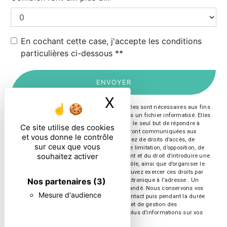
En cochant cette case, j'accepte les conditions
particulières ci-dessous **
ENVOYER
X
Masquer le ban
** Les données personnelles communiquées sont nécessaires aux fins
de vous contacter et sont enregistrées dans un fichier informatisé. Elles
sont destinées à et ses sous-traitants dans le seul but de répondre à
Ce site utilise des cookies
votre message. Les données collectées seront communiquées aux
et vous donne le contrôle
seuls destinataires suivants: . Vous disposez de droits d’accès, de
sur ceux que vous
rectification, d’effacement, de portabilité, de limitation, d’opposition, de
souhaitez activer
retrait de votre consentement à tout moment et du droit d’introduire une
réclamation auprès d’une autorité de contrôle, ainsi que d’organiser le
sort de vos données post-mortem. Vous pouvez exercer ces droits par
Nos partenaires
(3)
voie postale à l'adresse ou par courrier électronique à l'adresse . Un
justificatif d'identité pourra vous être demandé. Nous conservons vos
Mesure d'audience
données pendant la période de prise de contact puis pendant la durée
de prescription légale aux fins probatoires et de gestion des
contentieux. Consultez le site cnil.fr pour plus d’informations sur vos
droits.