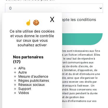
X
Masquer le ban
En cochant cette case, j'accepte les conditions
particulières ci-dessous **
Ce site utilise des cookies
et vous donne le contrôle
ENVOYER
sur ceux que vous
souhaitez activer
** Les données personnelles communiquées sont nécessaires aux fins
de vous contacter et sont enregistrées dans un fichier informatisé. Elles
Nos partenaires
sont destinées à et ses sous-traitants dans le seul but de répondre à
(17)
votre message. Les données collectées seront communiquées aux
seuls destinataires suivants: . Vous disposez de droits d’accès, de
APIs
rectification, d’effacement, de portabilité, de limitation, d’opposition, de
Autre
retrait de votre consentement à tout moment et du droit d’introduire une
Mesure d'audience
réclamation auprès d’une autorité de contrôle, ainsi que d’organiser le
Régies publicitaires
sort de vos données post-mortem. Vous pouvez exercer ces droits par
Réseaux sociaux
voie postale à l'adresse ou par courrier électronique à l'adresse . Un
Support
justificatif d'identité pourra vous être demandé. Nous conservons vos
Vidéos
données pendant la période de prise de contact puis pendant la durée
de prescription légale aux fins probatoires et de gestion des
contentieux. Consultez le site cnil.fr pour plus d’informations sur vos
droits.