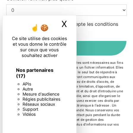
X
Masquer le ban
En cochant cette case, j'accepte les conditions
particulières ci-dessous **
Ce site utilise des cookies
et vous donne le contrôle
ENVOYER
sur ceux que vous
souhaitez activer
** Les données personnelles communiquées sont nécessaires aux fins
de vous contacter et sont enregistrées dans un fichier informatisé. Elles
Nos partenaires
sont destinées à et ses sous-traitants dans le seul but de répondre à
(17)
votre message. Les données collectées seront communiquées aux
seuls destinataires suivants: . Vous disposez de droits d’accès, de
APIs
rectification, d’effacement, de portabilité, de limitation, d’opposition, de
Autre
retrait de votre consentement à tout moment et du droit d’introduire une
Mesure d'audience
réclamation auprès d’une autorité de contrôle, ainsi que d’organiser le
Régies publicitaires
sort de vos données post-mortem. Vous pouvez exercer ces droits par
Réseaux sociaux
voie postale à l'adresse ou par courrier électronique à l'adresse . Un
Support
justificatif d'identité pourra vous être demandé. Nous conservons vos
Vidéos
données pendant la période de prise de contact puis pendant la durée
de prescription légale aux fins probatoires et de gestion des
contentieux. Consultez le site cnil.fr pour plus d’informations sur vos
droits.