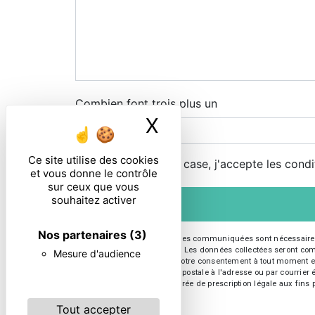
Combien font trois plus un
X
Masquer le ban
Ce site utilise des cookies
En cochant cette case, j'accepte les condi
et vous donne le contrôle
sur ceux que vous
souhaitez activer
Nos partenaires
(3)
** Les données personnelles communiquées sont nécessaires aux
répondre à votre message. Les données collectées seront commun
Mesure d'audience
d’opposition, de retrait de votre consentement à tout moment e
exercer ces droits par voie postale à l'adresse ou par courrie
contact puis pendant la durée de prescription légale aux fins p
Tout accepter