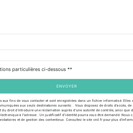
deau des cookies
tions particulières ci-dessous **
ENVOYER
 fins de vous contacter et sont enregistrées dans un fichier informatisé. Elles so
iquées aux seuls destinataires suivants: . Vous disposez de droits d’accès, de recti
t du droit d’introduire une réclamation auprès d’une autorité de contrôle, ainsi qu
r électronique à l'adresse . Un justificatif d'identité pourra vous être demandé. Nou
robatoires et de gestion des contentieux. Consultez le site cnil.fr pour plus d’inform